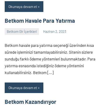
Okumaya devam et
Betkom Havale Para Yatırma
Betkom Gir İçerikleri
Haziran 2, 2023
betkom
Yorum
yapılmamış
Betkom havale para yatırma seçeneği üzerinden kısa
sürede işleminizi tamamlayabilirsiniz. Sitenin sizlere
sunduğu farklı ödeme yöntemleri bulunmaktadır. Para
yatırma esnasında istediğiniz ödeme yöntemini
kullanabilirsiniz. Betkom […]
Okumaya devam et
Betkom Kazandırıyor