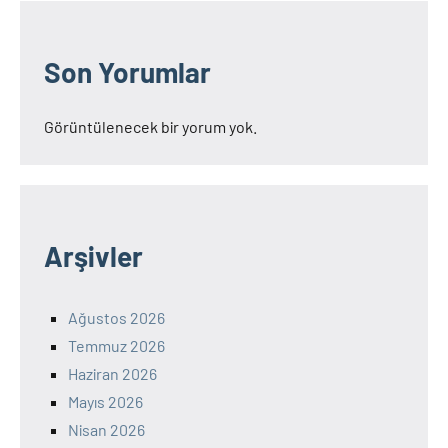
Son Yorumlar
Görüntülenecek bir yorum yok.
Arşivler
Ağustos 2026
Temmuz 2026
Haziran 2026
Mayıs 2026
Nisan 2026