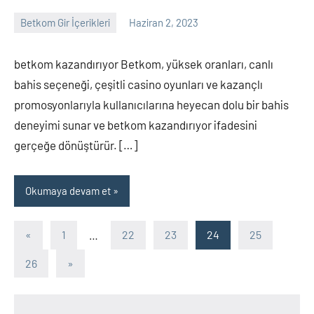
Betkom Gir İçerikleri
Haziran 2, 2023
betkom
Yorum
yapılmamış
betkom kazandırıyor Betkom, yüksek oranları, canlı
bahis seçeneği, çeşitli casino oyunları ve kazançlı
promosyonlarıyla kullanıcılarına heyecan dolu bir bahis
deneyimi sunar ve betkom kazandırıyor ifadesini
gerçeğe dönüştürür. […]
Okumaya devam et
Yazı
Önceki
«
1
…
22
23
24
25
yazılar
sayfalandırması
Sonraki
26
»
yazılar