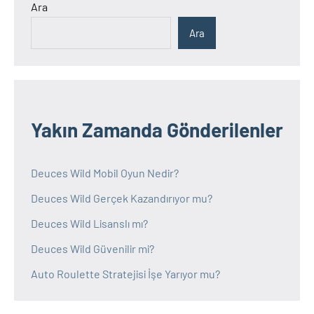
Ara
Ara
Yakın Zamanda Gönderilenler
Deuces Wild Mobil Oyun Nedir?
Deuces Wild Gerçek Kazandırıyor mu?
Deuces Wild Lisanslı mı?
Deuces Wild Güvenilir mi?
Auto Roulette Stratejisi İşe Yarıyor mu?