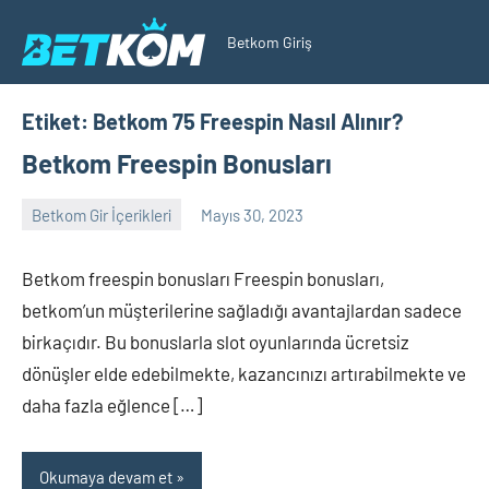
İçeriğe
Betkom Giriş
geç
Betkom
Etiket:
Betkom 75 Freespin Nasıl Alınır?
Betkom Freespin Bonusları
Betkom Gir İçerikleri
Mayıs 30, 2023
betkom
Yorum
yapılmamış
Betkom freespin bonusları Freespin bonusları,
betkom’un müşterilerine sağladığı avantajlardan sadece
birkaçıdır. Bu bonuslarla slot oyunlarında ücretsiz
dönüşler elde edebilmekte, kazancınızı artırabilmekte ve
daha fazla eğlence […]
Okumaya devam et