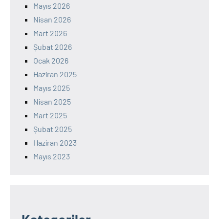
Mayıs 2026
Nisan 2026
Mart 2026
Şubat 2026
Ocak 2026
Haziran 2025
Mayıs 2025
Nisan 2025
Mart 2025
Şubat 2025
Haziran 2023
Mayıs 2023