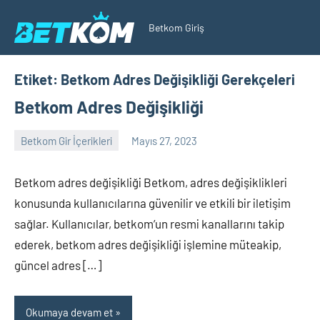
İçeriğe
Betkom Giriş
geç
Betkom
Etiket:
Betkom Adres Değişikliği Gerekçeleri
Betkom Adres Değişikliği
Betkom Gir İçerikleri
Mayıs 27, 2023
betkom
Yorum
yapılmamış
Betkom adres değişikliği Betkom, adres değişiklikleri
konusunda kullanıcılarına güvenilir ve etkili bir iletişim
sağlar. Kullanıcılar, betkom’un resmi kanallarını takip
ederek, betkom adres değişikliği işlemine müteakip,
güncel adres […]
Okumaya devam et