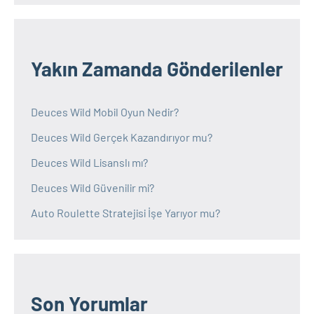
Yakın Zamanda Gönderilenler
Deuces Wild Mobil Oyun Nedir?
Deuces Wild Gerçek Kazandırıyor mu?
Deuces Wild Lisanslı mı?
Deuces Wild Güvenilir mi?
Auto Roulette Stratejisi İşe Yarıyor mu?
Son Yorumlar