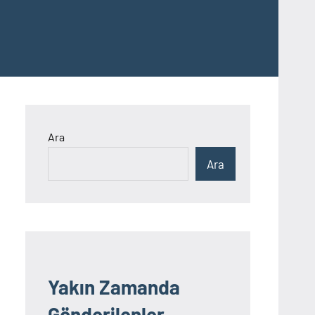
Ara
Ara
Yakın Zamanda
Gönderilenler