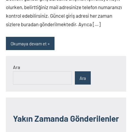
olurken, belirttiğiniz mail adresinize telefon numaranızı
kontrol edebilirsiniz. Güncel giriş adresi her zaman
sizlere buradan gönderilmektedir. Ayrıca […]
Okumaya devam et
Ara
Ara
Yakın Zamanda Gönderilenler