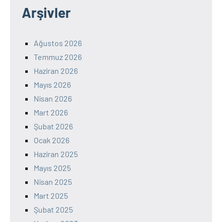
Arşivler
Ağustos 2026
Temmuz 2026
Haziran 2026
Mayıs 2026
Nisan 2026
Mart 2026
Şubat 2026
Ocak 2026
Haziran 2025
Mayıs 2025
Nisan 2025
Mart 2025
Şubat 2025