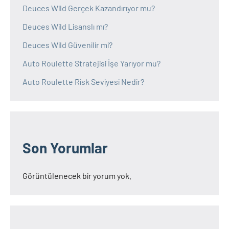
Deuces Wild Gerçek Kazandırıyor mu?
Deuces Wild Lisanslı mı?
Deuces Wild Güvenilir mi?
Auto Roulette Stratejisi İşe Yarıyor mu?
Auto Roulette Risk Seviyesi Nedir?
Son Yorumlar
Görüntülenecek bir yorum yok.