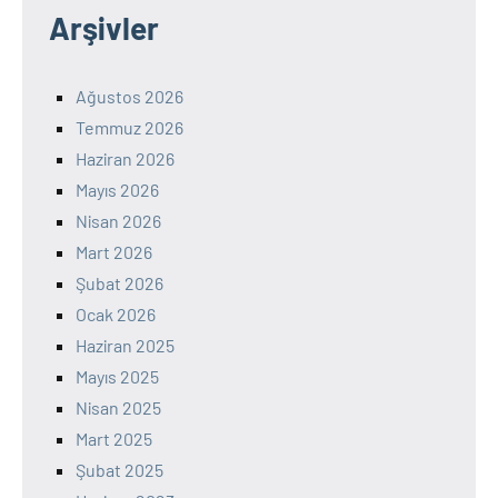
Arşivler
Ağustos 2026
Temmuz 2026
Haziran 2026
Mayıs 2026
Nisan 2026
Mart 2026
Şubat 2026
Ocak 2026
Haziran 2025
Mayıs 2025
Nisan 2025
Mart 2025
Şubat 2025