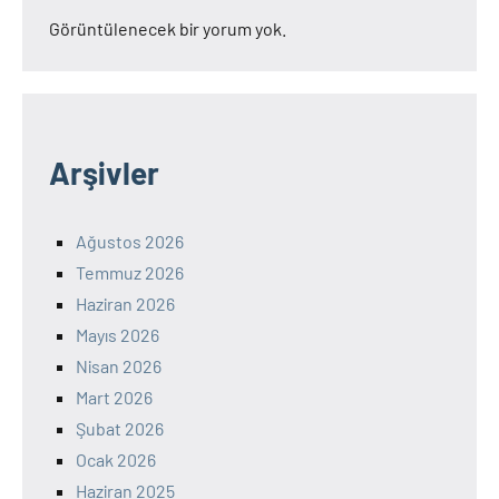
Görüntülenecek bir yorum yok.
Arşivler
Ağustos 2026
Temmuz 2026
Haziran 2026
Mayıs 2026
Nisan 2026
Mart 2026
Şubat 2026
Ocak 2026
Haziran 2025