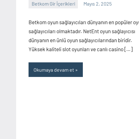
Betkom Gir İçerikleri
Mayıs 2, 2025
betkom
Yorum
yapılmamış
Betkom oyun sağlayıcıları dünyanın en popüler o
sağlayıcıları olmaktadır. NetEnt oyun sağlayıcısı
dünyanın en ünlü oyun sağlayıcılarından biridir.
Yüksek kaliteli slot oyunları ve canlı casino […]
Okumaya devam et