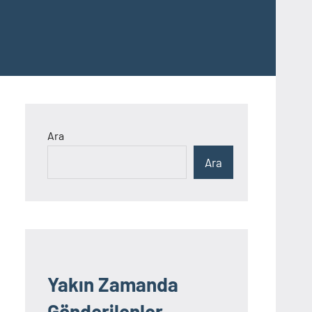
Ara
Ara
Yakın Zamanda
Gönderilenler