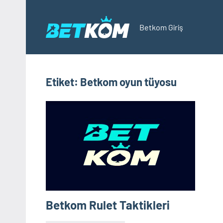
İçeriğe
geç
Betkom Giriş
Betkom
Etiket:
Betkom oyun tüyosu
Betkom Rulet Taktikleri