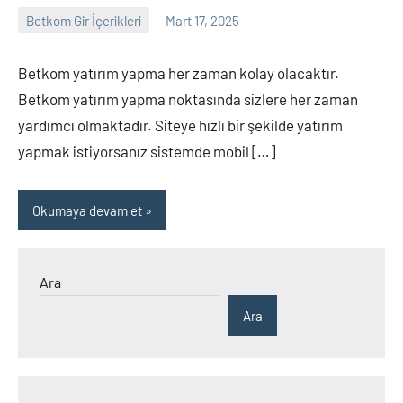
Betkom Gir İçerikleri
Mart 17, 2025
betkom
Yorum
yapılmamış
Betkom yatırım yapma her zaman kolay olacaktır.
Betkom yatırım yapma noktasında sizlere her zaman
yardımcı olmaktadır. Siteye hızlı bir şekilde yatırım
yapmak istiyorsanız sistemde mobil […]
Okumaya devam et
Ara
Ara