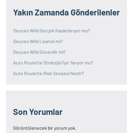
Yakın Zamanda Gönderilenler
Deuces Wild Gerçek Kazandırıyor mu?
Deuces Wild Lisanslı mı?
Deuces Wild Güvenilir mi?
Auto Roulette Stratejisi İşe Yarıyor mu?
Auto Roulette Risk Seviyesi Nedir?
Son Yorumlar
Görüntülenecek bir yorum yok.