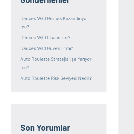
Deuces Wild Gerçek Kazandırıyor
mu?
Deuces Wild Lisanslı mı?
Deuces Wild Güvenilir mi?
Auto Roulette Stratejisi İşe Yarıyor
mu?
Auto Roulette Risk Seviyesi Nedir?
Son Yorumlar