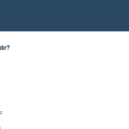
dır?
ız
i