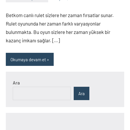
betkom
Yorum
yapılmamış
Betkom canlı rulet sizlere her zaman fırsatlar sunar.
Rulet oyununda her zaman farklı varyasyonlar
bulunmakta. Bu oyun sizlere her zaman yüksek bir
kazanç imkanı sağlar. […]
Okumaya devam et
Ara
Ara