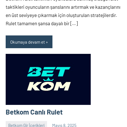
taktikleri oyuncuların şanslarını artırmak ve kazançlarını
en üst seviyeye çıkarmak için oluşturulan stratejilerdir.
Rulet tamamen şansa dayalı bir […]
Okumaya devam et
Betkom Canlı Rulet
Betkom Gir İçerikleri
Mayıs 8, 2025