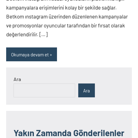
kampanyalara erişimlerini kolay bir şekilde sağlar.
Betkom ınstagram üzerinden düzenlenen kampanyalar
ve promosyonlar oyuncular tarafından bir fırsat olarak
değerlendirilir. […]
Okumaya devam et
Ara
Ara
Yakın Zamanda Gönderilenler