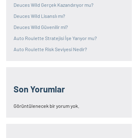
Deuces Wild Gerçek Kazandırıyor mu?
Deuces Wild Lisanslı mı?
Deuces Wild Güvenilir mi?
Auto Roulette Stratejisi İşe Yarıyor mu?
Auto Roulette Risk Seviyesi Nedir?
Son Yorumlar
Görüntülenecek bir yorum yok.