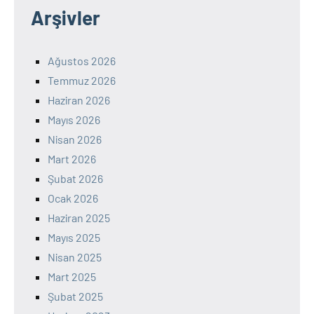
Arşivler
Ağustos 2026
Temmuz 2026
Haziran 2026
Mayıs 2026
Nisan 2026
Mart 2026
Şubat 2026
Ocak 2026
Haziran 2025
Mayıs 2025
Nisan 2025
Mart 2025
Şubat 2025