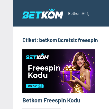
İçeriğe
geç
Betkom Giriş
Betkom
Etiket:
betkom ücretsiz freespin
Betkom Freespin Kodu