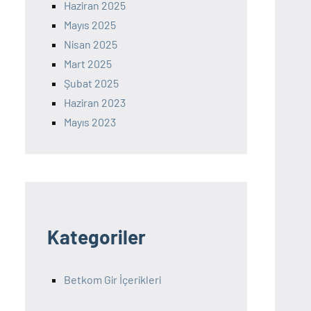
Haziran 2025
Mayıs 2025
Nisan 2025
Mart 2025
Şubat 2025
Haziran 2023
Mayıs 2023
Kategoriler
Betkom Gir İçerikleri