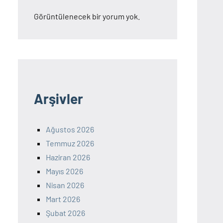
Görüntülenecek bir yorum yok.
Arşivler
Ağustos 2026
Temmuz 2026
Haziran 2026
Mayıs 2026
Nisan 2026
Mart 2026
Şubat 2026