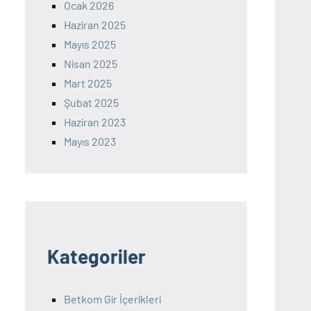
Ocak 2026
Haziran 2025
Mayıs 2025
Nisan 2025
Mart 2025
Şubat 2025
Haziran 2023
Mayıs 2023
Kategoriler
Betkom Gir İçerikleri