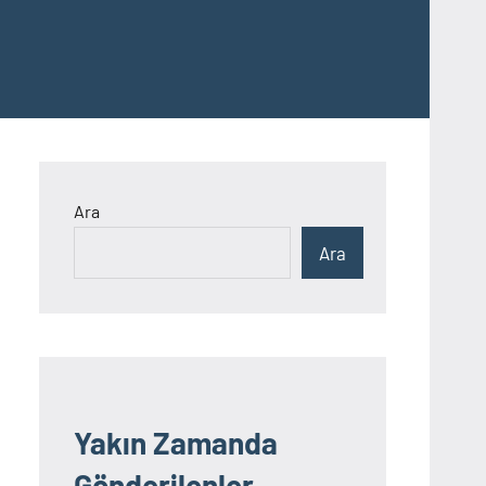
Ara
Ara
Yakın Zamanda
Gönderilenler