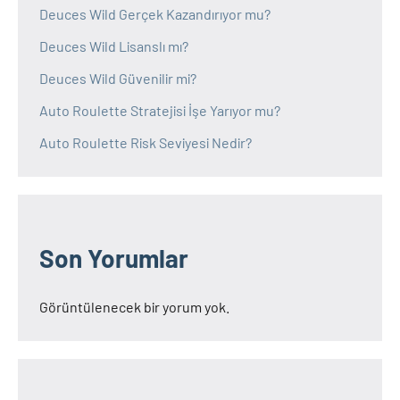
Deuces Wild Gerçek Kazandırıyor mu?
Deuces Wild Lisanslı mı?
Deuces Wild Güvenilir mi?
Auto Roulette Stratejisi İşe Yarıyor mu?
Auto Roulette Risk Seviyesi Nedir?
Son Yorumlar
Görüntülenecek bir yorum yok.