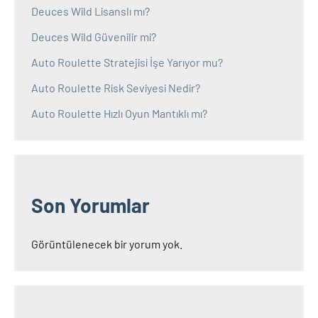
Deuces Wild Lisanslı mı?
Deuces Wild Güvenilir mi?
Auto Roulette Stratejisi İşe Yarıyor mu?
Auto Roulette Risk Seviyesi Nedir?
Auto Roulette Hızlı Oyun Mantıklı mı?
Son Yorumlar
Görüntülenecek bir yorum yok.