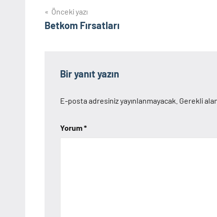
Yazı
Önceki yazı
Betkom Fırsatları
gezinmesi
Bir yanıt yazın
E-posta adresiniz yayınlanmayacak.
Gerekli ala
Yorum
*