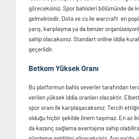
göreceksiniz. Spor bahisleri bölümünde de k
gelmektedir. Dota ve cs ile warcraft en pop
yarış, karşılaşma ya da benzer organizasyon
sahip olacaksınız. Standart online iddia kurall
geçerlidir.
Betkom Yüksek Oranı
Bu platformun bahis severler tarafından terc
verilen yüksek iddia oranları olacaktır. Elb
spor oranı ile karşılaşacaksınız. Tercih etti
olduğu hiçbir şekilde önem taşımaz. En az iki 
da kazanç sağlama avantajına sahip olabilirsi
gündeme geldiğini göreceksiniz. Avrupa’da, 