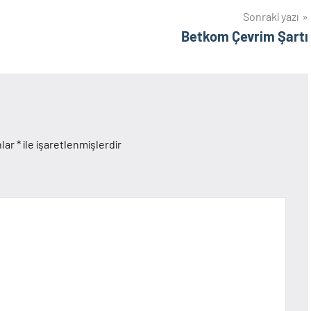
Sonraki yazı
Betkom Çevrim Şartı
nlar
*
ile işaretlenmişlerdir