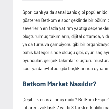
Spor, canlı ya da sanal bahis gibi popüler idd
gösteren Betkom e spor şeklinde bir bölüm 
severlerin en fazla yatırım yaptığı seçenekl
oluşturulmuş takımların, dijital ortamda, vi
ya da turnuva şampiyonu gibi bir organizasy
bahis kategorisinde olduğu gibi, oyun sağlayı
oyuncular, gerçek takımlar oluşturulmuştur. H
spor ya da e-futbol gibi başlıklarında oyna
Betkom Market Nasıldır?
Çeşitlilik esas alınmış mıdır? Betkom E-spor’
itibaren, yaklaşık 7 ya da 8 farklı etkinliğin