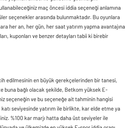
ullanabileceğiniz maç öncesi iddia seçeneği anlamına
üler seçenekler arasında bulunmaktadır. Bu oyunlara
lara her an, her gün, her saat yatırım yapma avantajına
arı, kuponları ve benzer detayları tabii ki birebir
ih edilmesinin en büyük gerekçelerinden bir tanesi,
ette buna bağlı olacak şekilde, Betkom yüksek E-
ğiniz seçeneğin ve bu seçeneğe ait tahminin hangisi
katı seviyesinde yatırım ile birlikte, kar elde etme ya
niz. %100 kar marjı hatta daha üst seviyeler ile
dünyada ve ülkemizde en yüksek E-spor iddia oranı