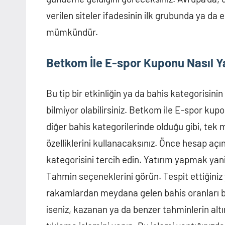
verilen siteler ifadesinin ilk grubunda ya da 
mümkündür.
Betkom İle E-spor Kuponu Nasıl Ya
Bu tip bir etkinliğin ya da bahis kategorisinin
bilmiyor olabilirsiniz. Betkom ile E-spor kup
diğer bahis kategorilerinde olduğu gibi, te
özelliklerini kullanacaksınız. Önce hesap açın
kategorisini tercih edin. Yatırım yapmak ya
Tahmin seçeneklerini görün. Tespit ettiğini
rakamlardan meydana gelen bahis oranları b
iseniz, kazanan ya da benzer tahminlerin alt