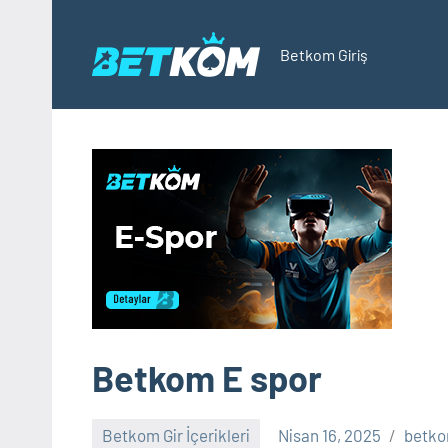
İçeriğe
geç
Betkom Giriş
Betkom
Betkom E spor
Betkom Gir İçerikleri
Nisan 16, 2025
betk