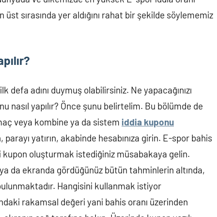
en üst sırasında yer aldığını rahat bir şekilde söylememiz
pılır?
 ilk defa adını duymuş olabilirsiniz. Ne yapacağınızı
onu nasıl yapılır? Önce şunu belirtelim. Bu bölümde de
k maç veya kombine ya da sistem
iddia kuponu
, parayı yatırın, akabinde hesabınıza girin. E-spor bahis
ni kupon oluşturmak istediğiniz müsabakaya gelin.
z ya da ekranda gördüğünüz bütün tahminlerin altında,
ulunmaktadır. Hangisini kullanmak istiyor
ındaki rakamsal değeri yani bahis oranı üzerinden