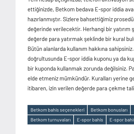
ettiğinizde, Betkom bedava E-spor iddia avan
hazırlanmıştır. Sizlere bahsettiğimiz prosedür 
değerinde verilecektir. Herhangi bir yatırım 
değerde para yatırmak şeklinde bir kural 
Bütün alanlarda kullanım hakkına sahipsiniz. 
doğrultusunda E-spor iddia kuponu ya da kup
bir kuponda kullanmak zorunda değilsiniz. P
elde etmeniz mümkündür. Kuralları yerine ge
itibaren, izin verilen değerde para çekme tali
Betkom bahis seçenekleri
Betkom bonusları
Etiketler
Betkom turnuvaları
E-spor bahis
E-spor bahis