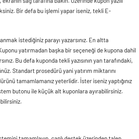
a, ekranın sağ tarafına bakın. Üzerinde kupon yazılı
iniz. Bir defa bu işlemi yapar iseniz, tekli E-
anmak istediğiniz parayı yazarsınız. En altta
Kuponu yatırmadan başka bir seçeneği de kupona dahil
rsınız. Bu defa kuponda tekli yazısının yan tarafındaki,
sünüz. Standart prosedürü yani yatırım miktarını
rünü tamamlamanız yeterlidir. İster iseniz yaptığınız
m butonu ile küçük alt kuponlara ayırabilirsiniz.
lirsiniz.
istemini tamamlayıp, canlı destek üzerinden talep