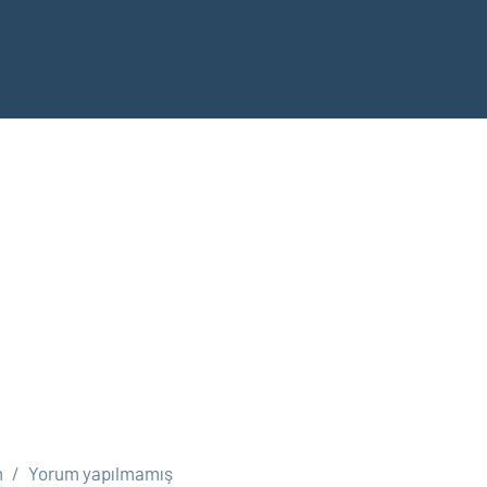
m
Yorum yapılmamış