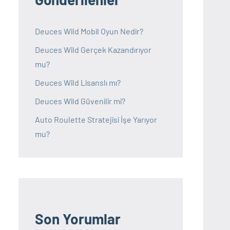
Deuces Wild Mobil Oyun Nedir?
Deuces Wild Gerçek Kazandırıyor
mu?
Deuces Wild Lisanslı mı?
Deuces Wild Güvenilir mi?
Auto Roulette Stratejisi İşe Yarıyor
mu?
Son Yorumlar