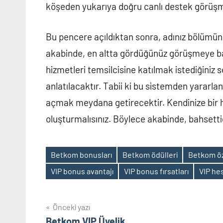
köşeden yukarıya doğru canlı destek görüşm
Bu pencere açıldıktan sonra, adınız bölümün
akabinde, en altta gördüğünüz görüşmeye baş
hizmetleri temsilcisine katılmak istediğiniz 
anlatılacaktır. Tabii ki bu sistemden yararlan
açmak meydana getirecektir. Kendinize bir h
oluşturmalısınız. Böylece akabinde, bahsetti
Betkom bonusları
Betkom ödülleri
Betkom ö
Etiketler
VIP bonus avantajı
VIP bonus fırsatları
VIP he
Yazı
Önceki yazı
Betkom VIP Üyelik