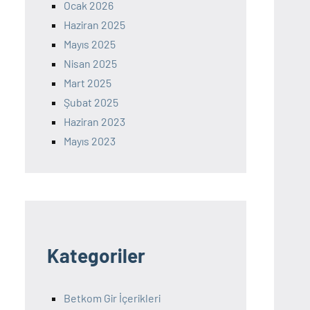
Ocak 2026
Haziran 2025
Mayıs 2025
Nisan 2025
Mart 2025
Şubat 2025
Haziran 2023
Mayıs 2023
Kategoriler
Betkom Gir İçerikleri