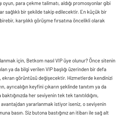
ğı oyun, para çekme talimatı, aldığı promosyonlar gibi
sağlıklı bir şekilde takip edilecektir. En küçük bir
rebir, karşılıklı görüşme fırsatına öncelikli olarak
rlanmak için, Betkom nasıl VIP üye olunur? Önce sitenin
n ya da bilgi verilen VIP başlığı üzerinden bir defa
a, ekran görüntüsü değişecektir. Hizmetlerde kendinizi
n, ayrıcalığın keyfini çıkarın şeklinde tanıtım ya da
 baktığınızda her seviyenin tek tek tanıtıldığını,
gi avantajdan yararlanmak istiyor iseniz, o seviyenin
a basın. Siz butona bastığınız an itibarı ile sağ alt