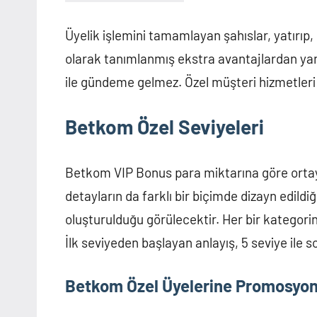
Üyelik işlemini tamamlayan şahıslar, yatırıp
olarak tanımlanmış ekstra avantajlardan ya
ile gündeme gelmez. Özel müşteri hizmetleri 
Betkom Özel Seviyeleri
Betkom VIP Bonus para miktarına göre ortay
detayların da farklı bir biçimde dizayn edildi
oluşturulduğu görülecektir. Her bir kategorin
İlk seviyeden başlayan anlayış, 5 seviye ile 
Betkom Özel Üyelerine Promosyon