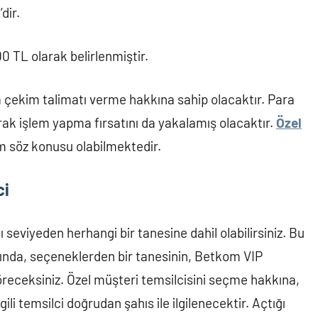
dir.
00 TL olarak belirlenmiştir.
a çekim talimatı verme hakkına sahip olacaktır. Para
rak işlem yapma fırsatını da yakalamış olacaktır.
Özel
um söz konusu olabilmektedir.
ci
lı seviyeden herhangi bir tanesine dahil olabilirsiniz. Bu
ğında, seçeneklerden bir tanesinin, Betkom VIP
receksiniz. Özel müşteri temsilcisini seçme hakkına,
gili temsilci doğrudan şahıs ile ilgilenecektir. Açtığı