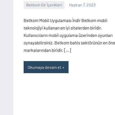
Betkom Gir İçerikleri
Haziran 7, 2023
betkom
Yorum
yapılmamış
Betkom Mobil Uygulaması İndir Betkom mobil
teknolojiyi kullanan en iyi sitelerden biridir.
Kullanıcıların mobil uygulama üzerinden oyunları
oynayabilirsiniz. Betkom bahis sektörünün en ön
markalarından biridir. […]
Okumaya devam et