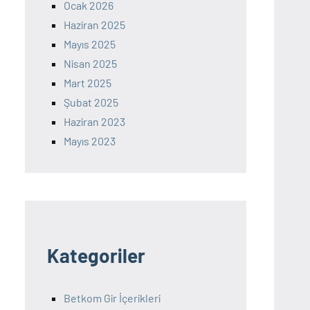
Ocak 2026
Haziran 2025
Mayıs 2025
Nisan 2025
Mart 2025
Şubat 2025
Haziran 2023
Mayıs 2023
Kategoriler
Betkom Gir İçerikleri