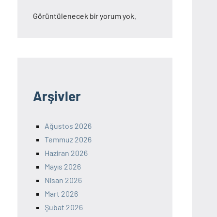
Görüntülenecek bir yorum yok.
Arşivler
Ağustos 2026
Temmuz 2026
Haziran 2026
Mayıs 2026
Nisan 2026
Mart 2026
Şubat 2026