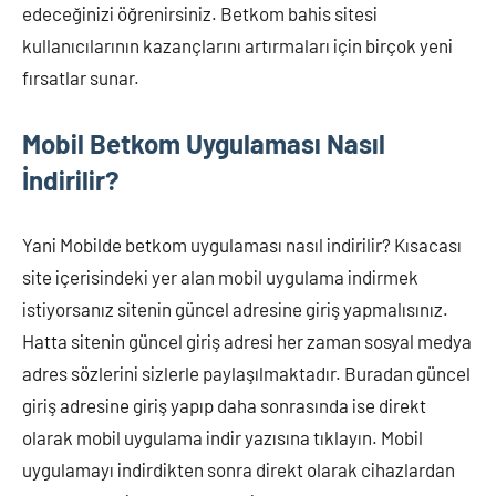
edeceğinizi öğrenirsiniz. Betkom bahis sitesi
kullanıcılarının kazançlarını artırmaları için birçok yeni
fırsatlar sunar.
Mobil Betkom Uygulaması Nasıl
İndirilir?
Yani Mobilde betkom uygulaması nasıl indirilir? Kısacası
site içerisindeki yer alan mobil uygulama indirmek
istiyorsanız sitenin güncel adresine giriş yapmalısınız.
Hatta sitenin güncel giriş adresi her zaman sosyal medya
adres sözlerini sizlerle paylaşılmaktadır. Buradan güncel
giriş adresine giriş yapıp daha sonrasında ise direkt
olarak mobil uygulama indir yazısına tıklayın. Mobil
uygulamayı indirdikten sonra direkt olarak cihazlardan