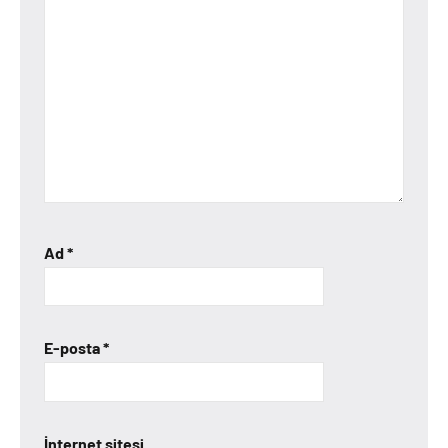
Ad
*
E-posta
*
İnternet sitesi