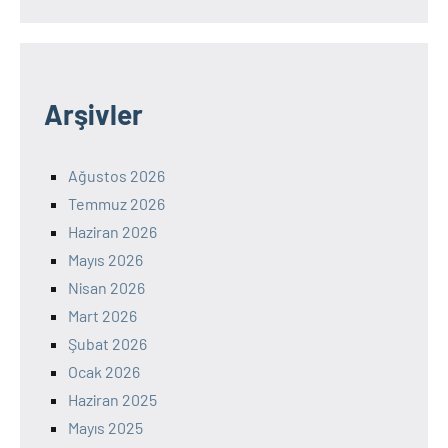
Arşivler
Ağustos 2026
Temmuz 2026
Haziran 2026
Mayıs 2026
Nisan 2026
Mart 2026
Şubat 2026
Ocak 2026
Haziran 2025
Mayıs 2025