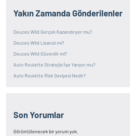
Yakın Zamanda Gönderilenler
Deuces Wild Gerçek Kazandırıyor mu?
Deuces Wild Lisanslı mı?
Deuces Wild Güvenilir mi?
Auto Roulette Stratejisi İşe Yarıyor mu?
Auto Roulette Risk Seviyesi Nedir?
Son Yorumlar
Görüntülenecek bir yorum yok.