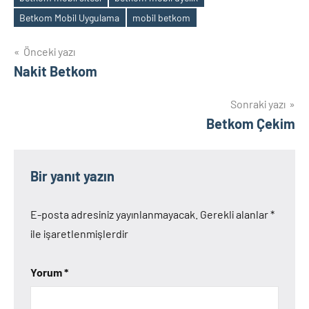
Betkom Mobil Uygulama
mobil betkom
Yazı
Önceki yazı
Nakit Betkom
gezinmesi
Sonraki yazı
Betkom Çekim
Bir yanıt yazın
E-posta adresiniz yayınlanmayacak.
Gerekli alanlar
*
ile işaretlenmişlerdir
Yorum
*