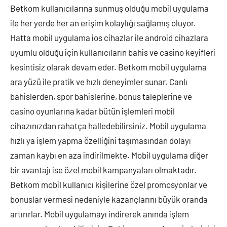
Betkom kullanıcılarına sunmuş olduğu mobil uygulama
ile her yerde her an erişim kolaylığı sağlamış oluyor.
Hatta mobil uygulama ios cihazlar ile android cihazlara
uyumlu olduğu için kullanıcıların bahis ve casino keyifleri
kesintisiz olarak devam eder. Betkom mobil uygulama
ara yüzü ile pratik ve hızlı deneyimler sunar. Canlı
bahislerden, spor bahislerine, bonus taleplerine ve
casino oyunlarına kadar bütün işlemleri mobil
cihazınızdan rahatça halledebilirsiniz. Mobil uygulama
hızlı ya işlem yapma özelliğini taşımasından dolayı
zaman kaybı en aza indirilmekte. Mobil uygulama diğer
bir avantajı ise özel mobil kampanyaları olmaktadır.
Betkom mobil kullanıcı kişilerine özel promosyonlar ve
bonuslar vermesi nedeniyle kazançlarını büyük oranda
artırırlar. Mobil uygulamayı indirerek anında işlem