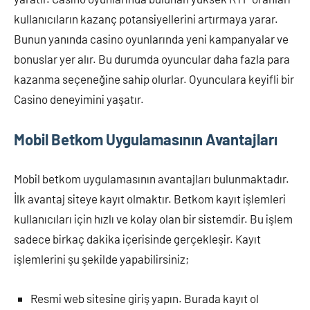
kullanıcıların kazanç potansiyellerini artırmaya yarar.
Bunun yanında casino oyunlarında yeni kampanyalar ve
bonuslar yer alır. Bu durumda oyuncular daha fazla para
kazanma seçeneğine sahip olurlar. Oyunculara keyifli bir
Casino deneyimini yaşatır.
Mobil Betkom Uygulamasının Avantajları
Mobil betkom uygulamasının avantajları bulunmaktadır.
İlk avantaj siteye kayıt olmaktır. Betkom kayıt işlemleri
kullanıcıları için hızlı ve kolay olan bir sistemdir. Bu işlem
sadece birkaç dakika içerisinde gerçekleşir. Kayıt
işlemlerini şu şekilde yapabilirsiniz;
Resmi web sitesine giriş yapın. Burada kayıt ol