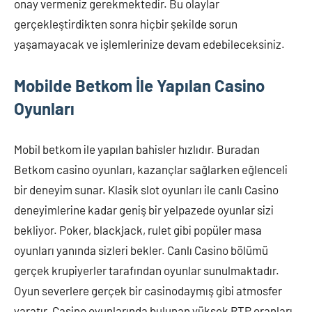
onay vermeniz gerekmektedir. Bu olaylar
gerçekleştirdikten sonra hiçbir şekilde sorun
yaşamayacak ve işlemlerinize devam edebileceksiniz.
Mobilde Betkom İle Yapılan Casino
Oyunları
Mobil betkom ile yapılan bahisler hızlıdır. Buradan
Betkom casino oyunları, kazançlar sağlarken eğlenceli
bir deneyim sunar. Klasik slot oyunları ile canlı Casino
deneyimlerine kadar geniş bir yelpazede oyunlar sizi
bekliyor. Poker, blackjack, rulet gibi popüler masa
oyunları yanında sizleri bekler. Canlı Casino bölümü
gerçek krupiyerler tarafından oyunlar sunulmaktadır.
Oyun severlere gerçek bir casinodaymış gibi atmosfer
yaratır. Casino oyunlarında bulunan yüksek RTP oranları